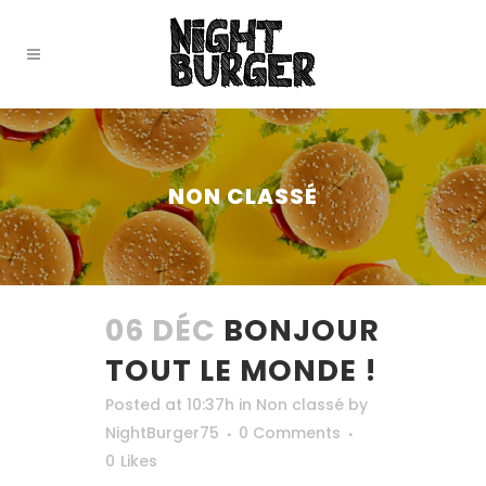
NON CLASSÉ
06 DÉC
BONJOUR
TOUT LE MONDE !
Posted at 10:37h
in
Non classé
by
NightBurger75
0 Comments
0
Likes